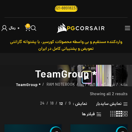
021-88918233
0
۰
ریال
واردکننده مستقیم و بی واسطه محصولات کورسیر، با پشتوانه گارانتی
تعویض و پشتیبانی کامل در ایران
* TeamGroup
خانه
فروشگاه
RAM / رم
RAM NOTEBOOK
* TeamGroup
Showing all 2 results
نمایش سایدبار
نمایش
9
12
18
24
فیلتر ها