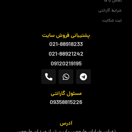
تماس با ما
شرایط گارانتی
ثبت شکایت
پشتیبانی فروش سایت
021-88918233
021-88921242
09120219195
مسئول گارانتی
09358815226
آدرس
تهران، خیابان ولیعصر، پایین تر از میدان ولیعصر،