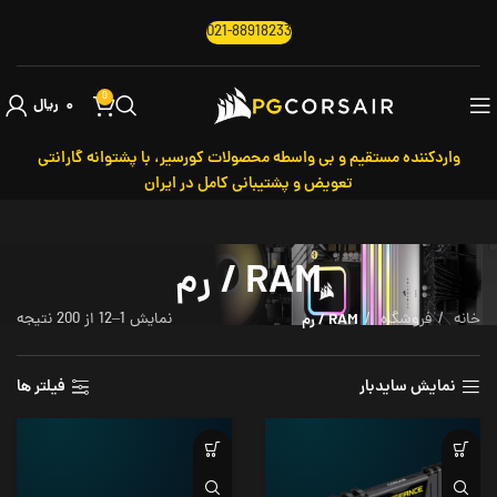
021-88918233
0
۰
ریال
واردکننده مستقیم و بی واسطه محصولات کورسیر، با پشتوانه گارانتی
تعویض و پشتیبانی کامل در ایران
RAM / رم
خانه
فروشگاه
RAM / رم
نمایش 1–12 از 200 نتیجه
نمایش سایدبار
فیلتر ها