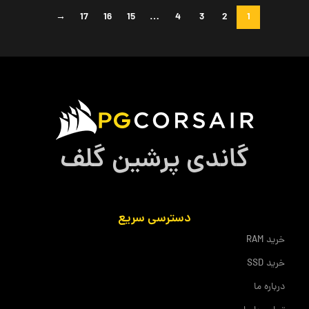
→
17
16
15
…
4
3
2
1
گاندی پرشین گلف
دسترسی سریع
خرید RAM
خرید SSD
درباره ما