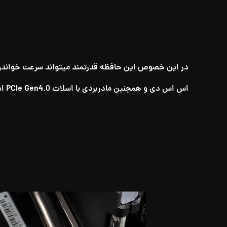
در این خصوص این حافظه قدرتمند میتواند سرعت خواندن خود را با توان اعلامی 4950 مگابایت ، همچنین سرعت نوشتار با توان 
اس اس دی و همچنین مادربردی با اسلات PCIe Gen4.0 استفاده میکنند ؛ میگذارد .