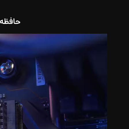
حافظه SSD M.2 کورسیر مدل 0 R2 NVMe 2TB