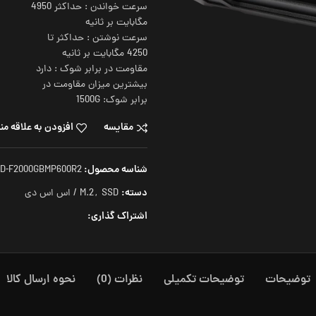
سرعت خواندن : حداکثر 4950
مگابایت بر ثانیه
سرعت نوشتن : حداکثر تا
4250 مگابایت بر ثانیه
مقاومت در برابر شوک : دارد
بیشترین میزان مقاومت در
برابر شوک: 1500G
مقایسه
افزودن به علاقه من
شناسه محصول:
D-F2000GBMP600R2
دسته:
SSD / اس اس دی
,
M.2
اشتراک گذاری:
توضیحات
توضیحات تکمیلی
نظرات (0)
نحوه ارسال کالا