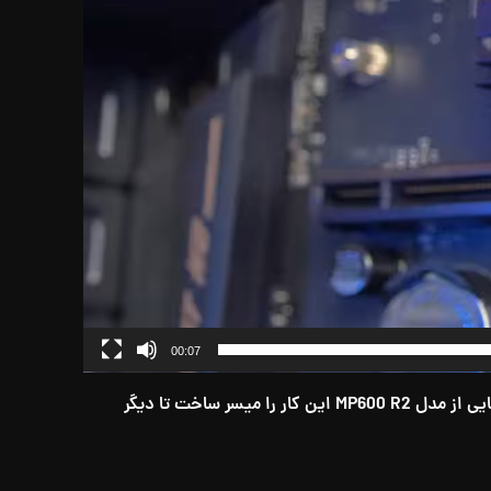
00:07
همیشه یکی از معضلات جابه جایی اطلاعات سرعت انتقال آنها بوده است ، اما کورسیر با کمک از نسل جدید PCIe Gen4.0 و رو نمایی از مدل MP600 R2 این کار را میسر ساخت تا دیگر