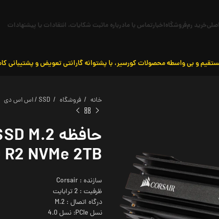
صلی
خرید رم
فروشگاه
اخبار
تماس با ما
درباره ما
ثبت شکایات، انتقادات یا پیشنهادات
ستقیم و بی واسطه محصولات کورسیر، با پشتوانه گارانتی تعویض و پشتیبانی کام
خانه
فروشگاه
SSD / اس اس دی
 R2 NVMe 2TB
سازنده : Corsair
ظرفیت : 2 ترابایت
درگاه اتصال : M.2
نسل PCIe: نسل 4.0