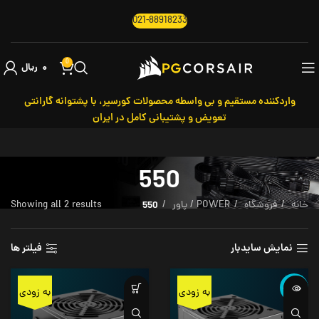
021-88918233
0
۰
ریال
واردکننده مستقیم و بی واسطه محصولات کورسیر، با پشتوانه گارانتی
تعویض و پشتیبانی کامل در ایران
550
خانه
فروشگاه
POWER / پاور
550
Showing all 2 results
نمایش سایدبار
فیلتر ها
ناموجود
به زودی
به زودی