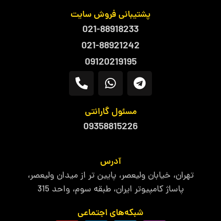
پشتیبانی فروش سایت
021-88918233
021-88921242
09120219195
مسئول گارانتی
09358815226
آدرس
تهران، خیابان ولیعصر، پایین تر از میدان ولیعصر،
پاساژ کامپیوتر ایران، طبقه سوم، واحد 315
شبکه‌های اجتماعی