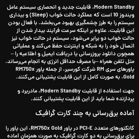
Modern Standby، قابلیت جدید و انحصاری سیستم عامل
ویندوز 10 است که عملکرد حالت خواب (Sleep) و بیداری
سیستم را به طرز چشمگیری بهبود می‌بخشد. با فعال بودن
این قابلیت، علاوه بر اینکه سرعت فرآیند بیدار شدن از
حالت خواب دو برابر می‌شود، سیستم در حالت خواب نیز
اتصال خود را به شبکه و اینترنت حفظ می‌کند و عملیاتی
همچون دانلود بروزرسانی یا دریافت ایمیل و اطلاعیه را –
مثل تلفن همراه –با مصرف حداقل انرژی به انجام می‌رساند.
پاورهای سری RM شرکت کورسیر، از جمله پاور RM750x
Gold، به صورت کامل از این قابلیت پشتیبانی می‌کنند.
جهت استفاده از قابلیت Modern Standby، مادربرد و
پردازنده شما باید از این قابلیت پشتیبانی کنند.
آماده برق‌رسانی به چند کارت گرافیک
کانکتورهای متعدد PCI-E در پاور RM750x Gold، این پاور را
برای برق‌رسانی به دو کارت گرافیک به صورت همزمان آماده