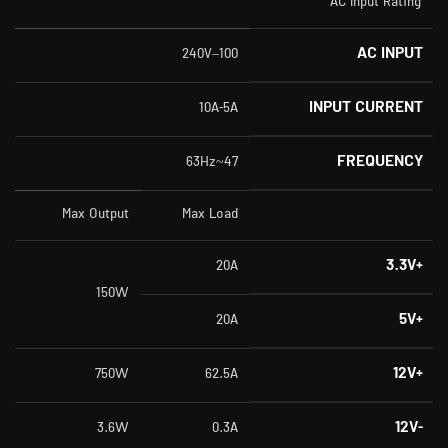
AC Input Rating
AC INPUT
100–240V
INPUT CURRENT
10A-5A
FREQUENCY
47~63Hz
Max Output
Max Load
+3.3V
20A
150W
+5V
20A
+12V
750W
62.5A
-12V
3.6W
0.3A