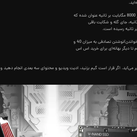
اید.
سرعت خواندن اطلاعات ترتیبی در PCIe 4.0 به صورت تئوری، حداکثر 8000 مگابایت بر ثانیه عنوان شده که
ه سرعت باورنکردنی 7450 مگابایت بر ثانیه، جای گله و شکایت باقی
در مقایسه با نسل قبلی یعنی Samsung 980 Pro، با افزایش سرعت خواندن/نوشتن تصادفی به میزان 40 و
 حداکثر 1200K/1500K IOPS روبرو هستیم تا دیگر بهانه‌ای برای خرید اس اس
 می‌آید. اگر قرار است گیم بزنید، ادیت ویدیو و محتوای سه بعدی انجام دهید و یا