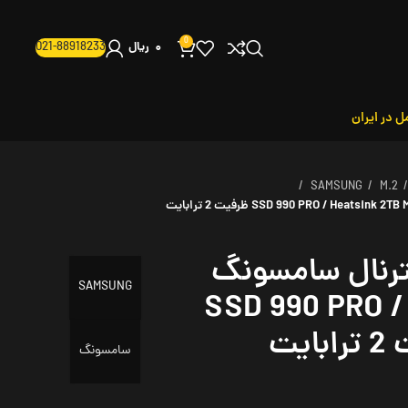
0
021-88918233
۰
ریال
ل در ایران
SAMSUNG
M.2
رنال سامسونگ
SAMSUNG
SSD 990 PRO / He
سامسونگ