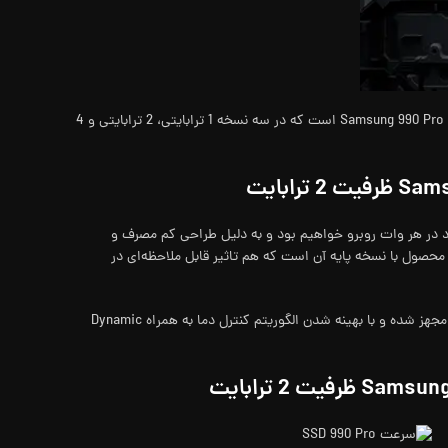
با مقایسه هر نسل از SSD های سری 900 سامسونگ، پیشرفت تکنولوژی را می‌توانید به وضوح احساس کنید. آخرین محصول این خانواده، اس اس دی Samsung 990 Pro است که در سه نسخه 1 ترابایتی، 2 ترابایتی و 4
زمان با کاهش مصرف انرژی، کارایی آن افزایش یافته و نسبت به مدل 980 پرو، با افزایش ۵۰ درصدی عملکرد در هر وات روبرو خواهیم بود و به دلیل طراحی کم مصرف و
ینک اختصاصی وجه تمایز این محصول با نسخه پایه آن است که هم تاثیر قابل ملاحظه‌ای در
مدیریت بهتر گرمای تولید شده توسط این ماژول، به عدم کاهش سرعت در استفاده بلندمدت منجر خواهد شد. کنترلر این اس اس دی به روکش نیکل مجهز شده و با بهینه شدن الگوریتم کنترل دما به همراه Dynamic