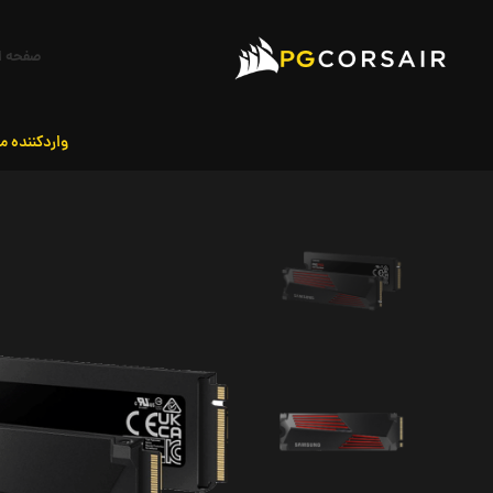
صفحه ا
واردکننده م