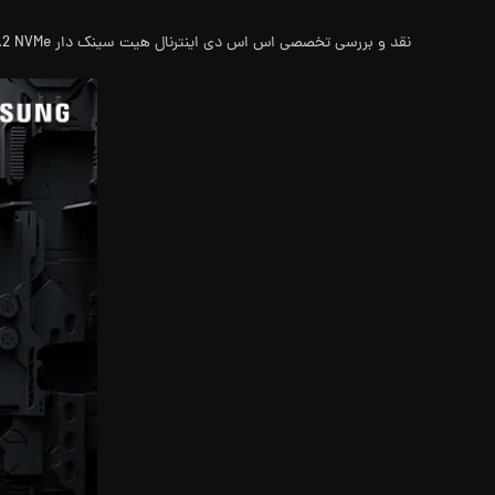
نقد و بررسی تخصصی اس اس دی اینترنال هیت‌ سینک دار M.2 NVMe سامسونگ مدل Samsung 990 Pro ظرفیت 2 ترابایت