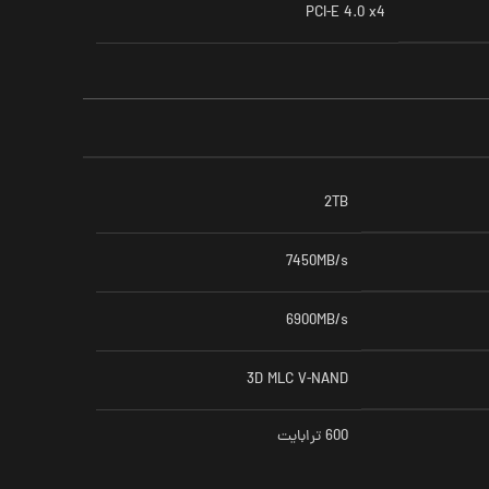
PCI-E 4.0 x4
2TB
7450MB/s
6900MB/s
3D MLC V-NAND
600 ترابایت